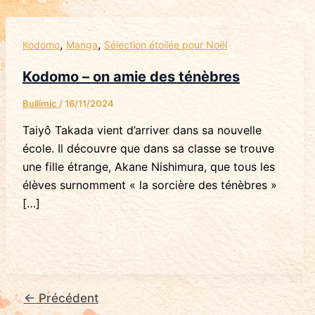
,
,
Kodomo
Manga
Sélection étoilée pour Noël
Kodomo – on amie des ténèbres
Bullimic
/
16/11/2024
Taiyô Takada vient d’arriver dans sa nouvelle
école. Il découvre que dans sa classe se trouve
une fille étrange, Akane Nishimura, que tous les
élèves surnomment « la sorcière des ténèbres »
[…]
←
Précédent