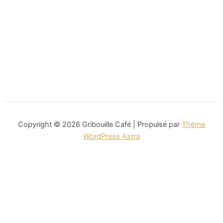
Copyright © 2026 Gribouille Café | Propulsé par
Thème
WordPress Astra
This website uses cookies to improve your experience. We'll
assume you're ok with this, but you can opt-out if you wish.
Cookie settings
ACCEPT