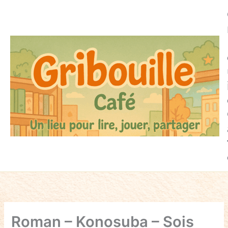
Aller
au
contenu
Roman – Konosuba – Sois